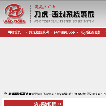
网站首页
鍏充簬鎴戜滑
浜у搧涓績
鏂伴椈鍔ㄦ€�
褰撳墠浣嶇疆锛�
婢崇編鏉伴棬绐�
> 浜у搧涓績 > 纾佹€ч棬灏佺郴鍒� > 
浜у搧涓績 >>