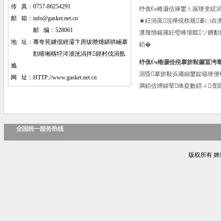
传 真：0757-86254291
纾佹€ч棬灏佸簲鐢ㄤ簬绠变綋
邮 箱：
info@gasket.net.cn
★紝涓庣浣撶殑杈规褰㈡垚瀵
邮 编：528061
瀵瑰惛鍚庯紝璧峰埌鑹ソ鐨勫
地 址：
骞夸笢鐪佷經灞卞房绂呭煄鍖哄崡搴
銆�
勯晣缃楁牸涔濇洸涓拌鍥村伐涓氬
纾佹€ч棬灏佺殑搴旂敤鑼冨洿
尯
涓昏搴旂敤浜庯細鐢靛啺绠便
网 址：HTTP://www.gasket.net.cn
満銆佸煿鍏荤绛夌數鍣ㄨ澶
版权所有 婢崇編鏉