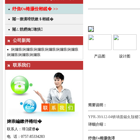
纾佹€ч棬灏佺郴鍒� >>
闂ㄧ獥瀵嗗皝鏉＄郴鍒�
闂ㄥ皝鐒婅璁惧
公司新闻
娴嬭瘯娴嬭瘯娴嬭瘯娴嬭瘯娴嬭瘯娴嬭瘯
娴嬭瘯娴嬭瘯娴嬭瘯
产品图
设计图
联系我们
简要说明：
YPR-39A12-04锛堝畨鍚夊皵
婢崇編鏉伴棬绐�
详细介绍：
联系人：璋皬濮�
电 话：0757-85334283
纾佹€ч棬灏佹潯