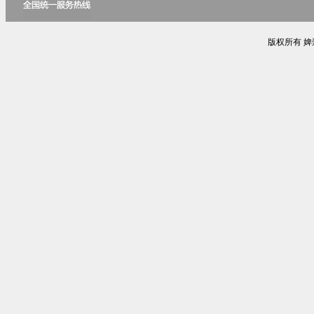
版权所有 婢崇編鏉