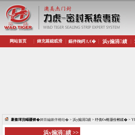
网站首页
鍏充簬鎴戜滑
浜у搧涓績
鏂伴椈鍔ㄦ€�
褰撳墠浣嶇疆锛�
婢崇編鏉伴棬绐�
> 浜у搧涓績 > 纾佹€ч棬灏佺郴鍒� > YPBX
浜у搧涓績 >>