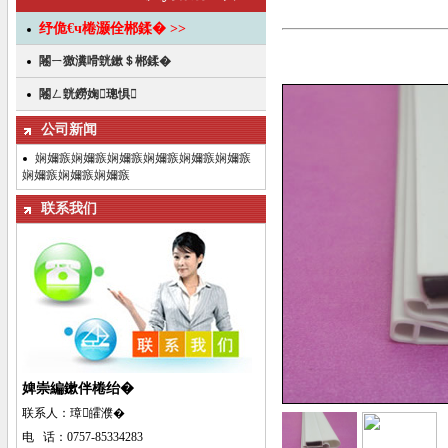
纾佹€ч棬灏佺郴鍒� >>
闂ㄧ獥瀵嗗皝鏉＄郴鍒�
闂ㄥ皝鐒婅璁惧
公司新闻
娴嬭瘯娴嬭瘯娴嬭瘯娴嬭瘯娴嬭瘯娴嬭瘯
娴嬭瘯娴嬭瘯娴嬭瘯
联系我们
婢崇編鏉伴棬绐�
联系人：璋皬濮�
电 话：0757-85334283