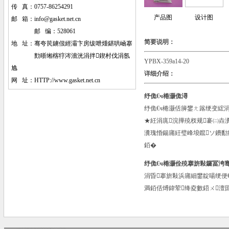
传 真：0757-86254291
产品图
设计图
邮 箱：
info@gasket.net.cn
邮 编：528061
简要说明：
地 址：
骞夸笢鐪佷經灞卞房绂呭煄鍖哄崡搴
勯晣缃楁牸涔濇洸涓拌鍥村伐涓氬
YPBX-359a14-20
尯
详细介绍：
网 址：HTTP://www.gasket.net.cn
纾佹€ч棬灏佹潯
纾佹€ч棬灏佸簲鐢ㄤ簬绠变綋
★紝涓庣浣撶殑杈规褰㈡垚瀵
瀵瑰惛鍚庯紝璧峰埌鑹ソ鐨勫
銆�
纾佹€ч棬灏佺殑搴旂敤鑼冨洿
涓昏搴旂敤浜庯細鐢靛啺绠便
満銆佸煿鍏荤绛夌數鍣ㄨ澶